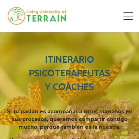
ITINERARIO
PSICOTERAPEUTAS
Y COACHES
Si tu pasión es acompañar a otros humanos en
sus procesos, queremos compartir contigo
mucho, porque también es la nuestra.